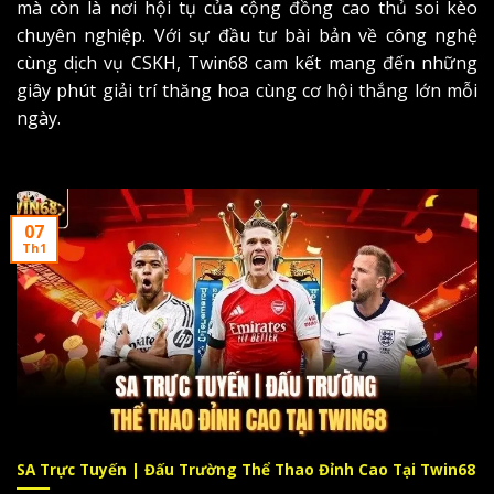
mà còn là nơi hội tụ của cộng đồng cao thủ soi kèo
chuyên nghiệp. Với sự đầu tư bài bản về công nghệ
cùng dịch vụ CSKH, Twin68 cam kết mang đến những
giây phút giải trí thăng hoa cùng cơ hội thắng lớn mỗi
ngày.
07
Th1
SA Trực Tuyến | Đấu Trường Thể Thao Đỉnh Cao Tại Twin68