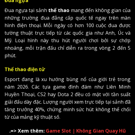
Đua ngựa
Đua ngựa tại sảnh
thể thao
mang đến không gian của
những trường đua đẳng cấp quốc tế ngay trên màn
hình điện thoại. Mỗi ngày có hơn 100 cuộc đua được
tường thuật trực tiếp từ các quốc gia như Anh, Úc và
Mỹ. Loại hình này thu hút người chơi bởi sự chớp
nhoáng, mỗi trận đấu chỉ diễn ra trong vòng 2 đến 5
phút.
Thể thao điện tử
Esport đang là xu hướng bùng nổ của giới trẻ trong
năm 2026. Các tựa game đình đám như Liên Minh
Huyền Thoại, CS2 hay Dota 2 đều có mặt với tần suất
giải đấu dày đặc. Lượng người xem trực tiếp tại sảnh đã
tăng trưởng 40%, chứng minh sức hút không thể chối
từ của mảng kỹ thuật số.
.=> Xem thêm:
Game Slot | Không Gian Quay Hũ