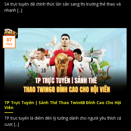
SA trực tuyến đã chính thức lấn sân sang thị trường thể thao và
nhanh [...]
07
Th1
TP Trực Tuyến | Sảnh Thể Thao Twin68 Đỉnh Cao Cho Hội
Viên
TP trực tuyến là điểm đến lý tưởng dành cho người yêu thích cá
cược [...]