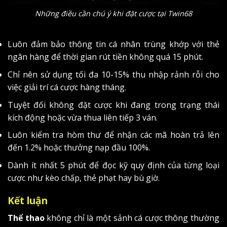
Những điều cần chú ý khi đặt cược tại Twin68
Luôn đảm bảo thông tin cá nhân trùng khớp với thẻ
ngân hàng để thời gian rút tiền không quá 15 phút.
Chỉ nên sử dụng tối đa 10-15% thu nhập rảnh rỗi cho
việc giải trí cá cược hàng tháng.
Tuyệt đối không đặt cược khi đang trong trạng thái
kích động hoặc vừa thua liên tiếp 3 ván.
Luôn kiểm tra hòm thư để nhận các mã hoàn trả lên
đến 1.2% hoặc thưởng nạp đầu 100%.
Dành ít nhất 5 phút để đọc kỹ quy định của từng loại
cược như kèo chấp, thẻ phạt hay bù giờ.
Kết luận
Thể thao
không chỉ là một sảnh cá cược thông thường