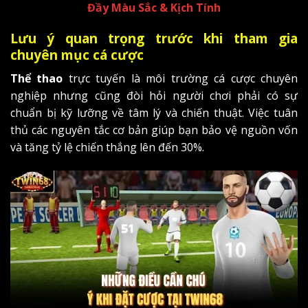
Đầy Màu Sắc & Kịch Tính
Lưu ý quan trọng trước khi tham gia
chuyên mục cá cược
Thể thao
trực tuyến
là môi trường cá cược chuyên
nghiệp nhưng cũng đòi hỏi người chơi phải có sự
chuẩn bị kỹ lưỡng về tâm lý và chiến thuật. Việc tuân
thủ các nguyên tắc cơ bản giúp bạn bảo vệ nguồn vốn
và tăng tỷ lệ chiến thắng lên đến 30%.