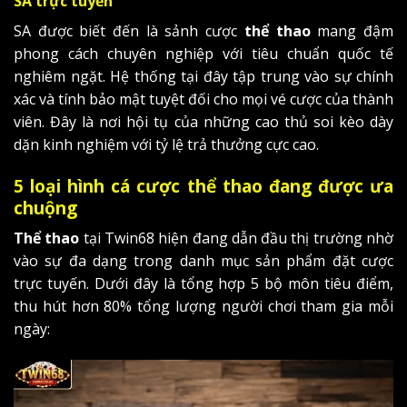
SA trực tuyến
SA được biết đến là sảnh cược
thể thao
mang đậm
phong cách chuyên nghiệp với tiêu chuẩn quốc tế
nghiêm ngặt. Hệ thống tại đây tập trung vào sự chính
xác và tính bảo mật tuyệt đối cho mọi vé cược của thành
viên. Đây là nơi hội tụ của những cao thủ soi kèo dày
dặn kinh nghiệm với tỷ lệ trả thưởng cực cao.
5 loại hình cá cược thể thao đang được ưa
chuộng
Thể thao
tại Twin68 hiện đang dẫn đầu thị trường nhờ
vào sự đa dạng trong danh mục sản phẩm đặt cược
trực tuyến. Dưới đây là tổng hợp 5 bộ môn tiêu điểm,
thu hút hơn 80% tổng lượng người chơi tham gia mỗi
ngày: