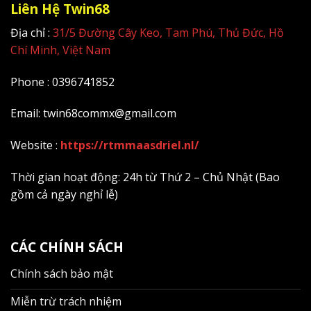
Liên Hệ Twin68
Địa chỉ :
31/5 Đường Cây Keo, Tam Phú, Thủ Đức, Hồ
Chí Minh, Việt Nam
Phone : 0396741852
Email:
twin68commx@gmail.com
Website :
https://rtmmaasdriel.nl/
Thời gian hoạt động: 24h từ Thứ 2 – Chủ Nhật (Bao
gồm cả ngày nghỉ lễ)
CÁC CHÍNH SÁCH
Chính sách bảo mật
Miễn trừ trách nhiệm