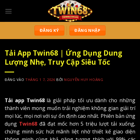
Bỏ
qua
nội
dung
ĐĂNG KÝ
ĐĂNG NHẬP
Tải App Twin68 | Ứng Dụng Dung
Lượng Nhẹ, Truy Cập Siêu Tốc
ĐĂNG VÀO
THÁNG 1 7, 2026
BỞI
NGUYỄN HUY HOÀNG
Tải app Twin68
là giải pháp tối ưu dành cho những
thành viên mong muốn trải nghiệm không gian giải trí
mọi lúc, mọi nơi với sự ổn định cao nhất. Phiên bản ứng
dụng
Twin68
đã đạt mốc hơn 5 triệu lượt tải xuống,
chứng minh sức hút mãnh liệt nhờ thiết kế giao diện
thông minh cùng khả năng tương thích với 99% các