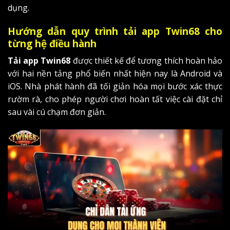
dụng.
Hướng dẫn quy trình tải app Twin68 cho
từng hệ điều hành
Tải app Twin68
được thiết kế để tương thích hoàn hảo
với hai nền tảng phổ biến nhất hiện nay là Android và
iOS. Nhà phát hành đã tối giản hóa mọi bước xác thực
rườm rà, cho phép người chơi hoàn tất việc cài đặt chỉ
sau vài cú chạm đơn giản.