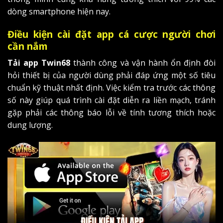
dòng smartphone hiện nay.
Điều kiện cài đặt app cá cược người chơi
cần nắm
Tải app Twin68
thành công và vận hành ổn định đòi
hỏi thiết bị của người dùng phải đáp ứng một số tiêu
chuẩn kỹ thuật nhất định. Việc kiểm tra trước các thông
số này giúp quá trình cài đặt diễn ra liền mạch, tránh
gặp phải các thông báo lỗi về tính tương thích hoặc
dung lượng.