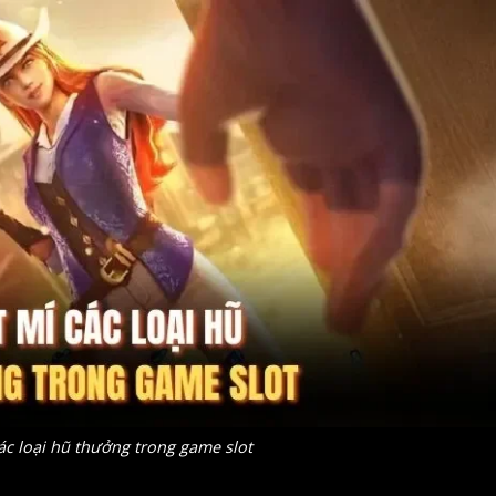
ác loại hũ thưởng trong game slot