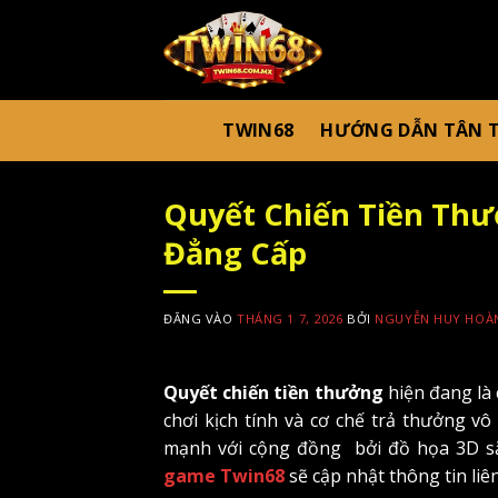
Bỏ
qua
nội
dung
TWIN68
HƯỚNG DẪN TÂN 
Quyết Chiến Tiền Th
Đẳng Cấp
ĐĂNG VÀO
THÁNG 1 7, 2026
BỞI
NGUYỄN HUY HOÀ
Quyết chiến tiền thưởng
hiện đang là 
chơi kịch tính và cơ chế trả thưởng v
mạnh với cộng đồng bởi đồ họa 3D sắc
game Twin68
sẽ cập nhật thông tin liê