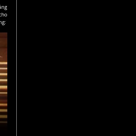
bảng
 cho
ng: