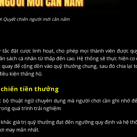
ơi Quyết chiến người mới cần nắm
tắc đặt cược linh hoạt, cho phép mọi thành viên được qu
n sách cá nhân từ thấp đến cao. Hệ thống sẽ thực hiện cơ 
 quay để cộng dồn vào quỹ thưởng chung, sau đó chia lại t
iều kiện thắng hũ.
 chiến tiền thưởng
 bộ thuật ngữ chuyên dụng mà người chơi cần ghi nhớ để
rong quá trình trải nghiệm:
khắc giá trị quỹ thưởng đạt đến ngưỡng quy định và hệ th
ơi may mắn nhất.