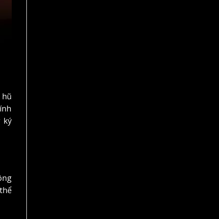
Gà
Đỉnh
Cao
Có
102
 hũ
tính
 ký
công
 thể