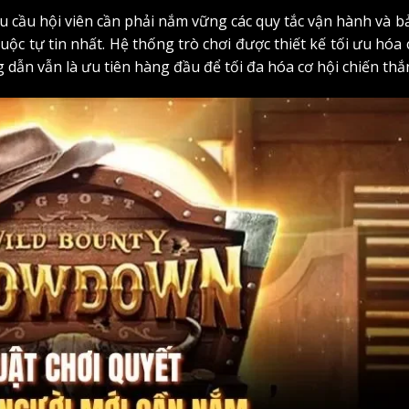
êu cầu hội viên cần phải nắm vững các quy tắc vận hành và 
ộc tự tin nhất. Hệ thống trò chơi được thiết kế tối ưu hóa
 dẫn vẫn là ưu tiên hàng đầu để tối đa hóa cơ hội chiến thắ