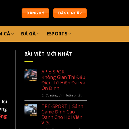
ĐĂNG KÝ
ĐĂNG NHẬP
N CÁ
ĐÁ GÀ
ESPORTS
BÀI VIẾT MỚI NHẤT
AP E-SPORT |
Không Gian Thi Đấu
Điện Tử Hiện Đại Và
Ổn Định
Chức năng bình luận bị tắt
ở
AP
 lối
E-
TF E-SPORT | Sảnh
ợng
SPORT
Game Đỉnh Cao
|
ổng
Dành Cho Hội Viên
Không
Việt
Gian