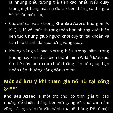
là những biểu tượng trả tiền cao nhất. Nếu quay
trúng một hàng mặt nạ đỏ, số tiền thắng có thể gấp
50-70 lần mức cược.
Các chữ cái và số trong
Kho Báu Aztec
: Bao gồm A,
K, Q, J, 10 với mức thưởng thấp hơn nhưng xuất hiện
liên tục. Chúng giúp người chơi duy trì tài khoản và
tích tiểu thành đại qua từng vòng quay.
Khung vàng và bạc: Những biểu tượng nằm trong
khung này khi nổ sẽ biến thành hình Wild ở lượt sau.
Cơ chế này tạo ra các chuỗi thắng liên tiếp giúp bạn
nhận tiền thưởng cộng dồn cực lớn.
Một số lưu ý khi tham gia nổ hũ tại cổng
game
Kho Báu Aztec
là một trò chơi có tính giải trí cao
nhưng để chiến thắng bền vững, người chơi cần nắm
vững các nguyên tắc vận hành của hệ thống. Để có một