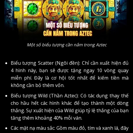
Một số biểu tượng cần nắm trong Aztec
Biểu tượng Scatter (Ngôi đền): Chỉ cần xuất hiện đủ
4 hình này, bạn sẽ được tặng ngay 10 vòng quay
miễn phí. Đây là cơ hội tốt nhất để kiếm tiền mà
không cần bỏ thêm vốn.
Biểu tượng Wild (Thần Aztec): Có tác dụng thay thế
cho hầu hết các hình khác để tạo thành một dòng
thắng. Sự xuất hiện của Wild giúp tỷ lệ thắng của bạn
tăng thêm khoảng 40% mỗi ván.
Các mặt nạ màu sắc: Gồm màu đỏ, tím và xanh lá, đây