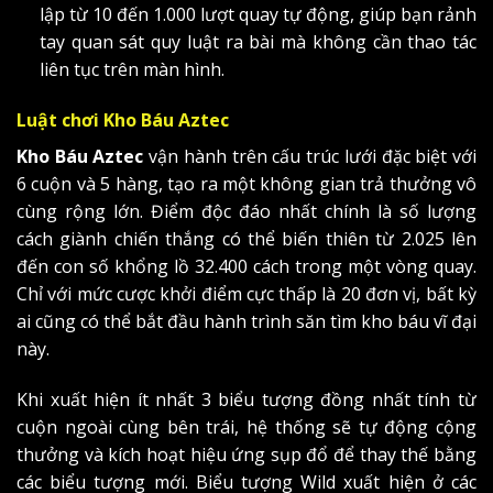
lập từ 10 đến 1.000 lượt quay tự động, giúp bạn rảnh
tay quan sát quy luật ra bài mà không cần thao tác
liên tục trên màn hình.
Luật chơi Kho Báu Aztec
Kho Báu Aztec
vận hành trên cấu trúc lưới đặc biệt với
6 cuộn và 5 hàng, tạo ra một không gian trả thưởng vô
cùng rộng lớn. Điểm độc đáo nhất chính là số lượng
cách giành chiến thắng có thể biến thiên từ 2.025 lên
đến con số khổng lồ 32.400 cách trong một vòng quay.
Chỉ với mức cược khởi điểm cực thấp là 20 đơn vị, bất kỳ
ai cũng có thể bắt đầu hành trình săn tìm kho báu vĩ đại
này.
Khi xuất hiện ít nhất 3 biểu tượng đồng nhất tính từ
cuộn ngoài cùng bên trái, hệ thống sẽ tự động cộng
thưởng và kích hoạt hiệu ứng sụp đổ để thay thế bằng
các biểu tượng mới. Biểu tượng Wild xuất hiện ở các