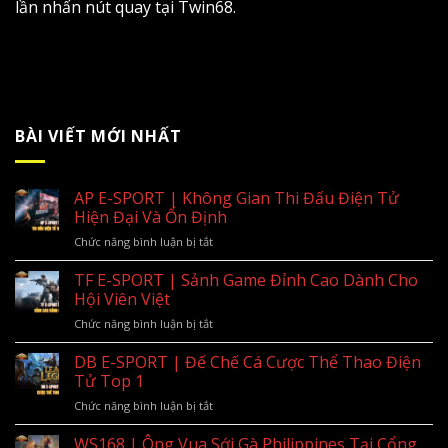
lần nhấn nút quay tại Twin68.
BÀI VIẾT MỚI NHẤT
AP E-SPORT | Không Gian Thi Đấu Điện Tử
Hiện Đại Và Ổn Định
Chức năng bình luận bị tắt
ở
AP
E-
TF E-SPORT | Sảnh Game Đỉnh Cao Dành Cho
SPORT
Hội Viên Việt
|
Chức năng bình luận bị tắt
ở
Không
TF
Gian
E-
DB E-SPORT | Đế Chế Cá Cược Thể Thao Điện
Thi
SPORT
Tử Top 1
Đấu
|
Điện
Chức năng bình luận bị tắt
ở
Sảnh
Tử
DB
Game
Hiện
E-
WS168 | Ông Vua Sới Gà Philippines Tại Cổng
Đỉnh
Đại