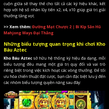
cuộn giữa sẽ thay thế cho tất cả các ký hiệu khác, kết
hợp với hệ số nhân lũy tiến x2, x4, x10 giúp giá trị giải
thưởng tăng vọt.
>> Xem thêm:
Đường Mạt Chược 2 | Bí Kíp Săn Hũ
Mahjong Ways Đại Thắng
Những biểu tượng quan trọng khi chơi Kho
Báu Aztec
Kho Báu Aztec
sở hữu hệ thống ký hiệu đa dạng, mỗi
biểu tượng đều mang một giá trị quy đổi và vai trò
riêng biệt trong việc kích hoạt các vòng thưởng. Để tối
ưu hóa chiến thuật đặt cược, bạn cần đặc biệt lưu ý đến
các nhóm biểu tượng quyền năng sau đây: