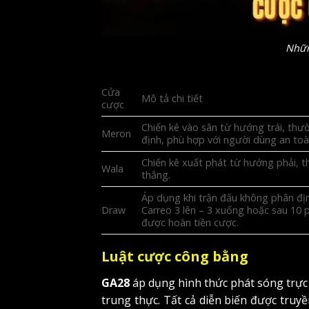
Nhữn
Cửa
Mô tả chi tiết
cược
Chiến kê vào sân từ hướng trái, thư
Meron
định, phù hợp với người dùng an toà
Chiến kê xuất phát từ hướng phải, t
Wala
thắng.
Áp dụng khi trận đấu không phân đị
Draw
Carreo 3 lên – 3 xuống hoặc sau 10 
được hoàn tiền cược.
Luật cược công bằng
GA28
áp dụng hình thức phát sóng trực 
trung thực. Tất cả diễn biến được truyền