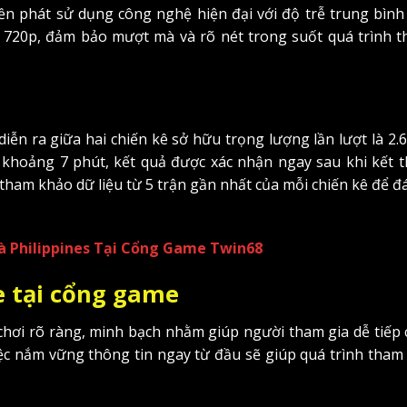
uyền phát sử dụng công nghệ hiện đại với độ trễ trung bình
 720p, đảm bảo mượt mà và rõ nét trong suốt quá trình t
diễn ra giữa hai chiến kê sở hữu trọng lượng lần lượt là 2.
h khoảng 7 phút, kết quả được xác nhận ngay sau khi kết t
 tham khảo dữ liệu từ 5 trận gần nhất của mỗi chiến kê để 
à Philippines Tại Cổng Game Twin68
ne tại cổng game
chơi rõ ràng, minh bạch nhằm giúp người tham gia dễ tiếp 
Việc nắm vững thông tin ngay từ đầu sẽ giúp quá trình tham