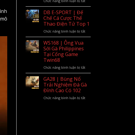
Thi
Chức năng bình luận bị tắt
ở
Đấu
TF
rình
Điện
E-
DB E-SPORT | Đế
Tử
SPORT
Chế Cá Cược Thể
 mô
Hiện
|
Thao Điện Tử Top 1
Đại
Sảnh
Chức năng bình luận bị tắt
Và
ở
Game
Ổn
DB
Đỉnh
Định
E-
WS168 | Ông Vua
Cao
SPORT
Dành
Sới Gà Philippines
|
Cho
Tại Cổng Game
Đế
Hội
Twin68
Chế
Viên
Cá
Chức năng bình luận bị tắt
Việt
ở
Cược
WS168
Thể
|
GA28 | Bùng Nổ
Thao
Ông
Trải Nghiệm Đá Gà
Điện
Vua
Đỉnh Cao Có 102
Tử
Sới
Chức năng bình luận bị tắt
Top
ở
Gà
1
GA28
Philippines
|
Tại
Bùng
Cổng
Nổ
Game
Trải
Twin68
Nghiệm
Đá