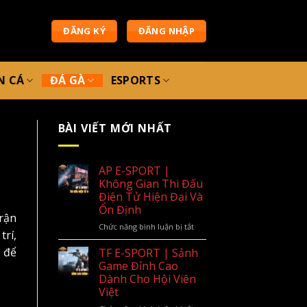
ĐĂNG KÝ
ĐĂNG NHẬP
N CÁ
ĐÁ GÀ
ESPORTS
BÀI VIẾT MỚI NHẤT
AP E-SPORT |
Không Gian Thi Đấu
Điện Tử Hiện Đại Và
Ổn Định
rận
Chức năng bình luận bị tắt
ở
trí,
AP
E-
 để
TF E-SPORT | Sảnh
SPORT
Game Đỉnh Cao
|
Dành Cho Hội Viên
Không
Việt
Gian