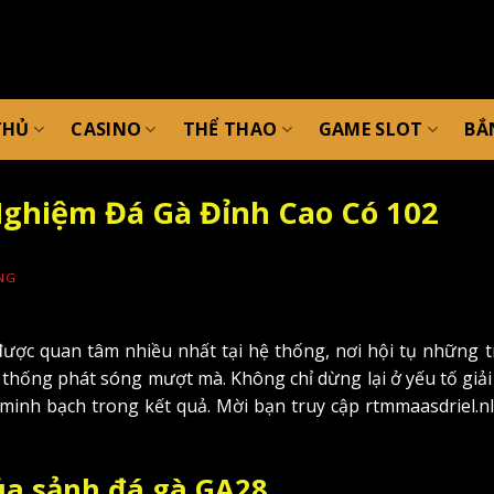
THỦ
CASINO
THỂ THAO
GAME SLOT
BẮ
Nghiệm Đá Gà Đỉnh Cao Có 102
NG
ược quan tâm nhiều nhất tại hệ thống, nơi hội tụ những t
 thống phát sóng mượt mà. Không chỉ dừng lại ở yếu tố giải 
minh bạch trong kết quả. Mời bạn truy cập rtmmaasdriel.nl
ủa sảnh đá gà GA28