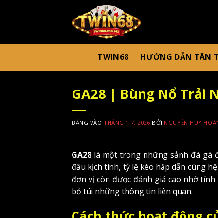
Bỏ
qua
nội
dung
TWIN68
HƯỚNG DẪN TÂN 
GA28 | Bùng Nổ Trải 
ĐĂNG VÀO
THÁNG 1 7, 2026
BỞI
NGUYỄN HUY HOÀ
GA28
là một trong những sảnh đá gà đ
đấu kịch tính, tỷ lệ kèo hấp dẫn cùng hệ
đơn vị còn được đánh giá cao nhờ tính 
bỏ túi những thông tin liên quan.
Cách thức hoạt động c