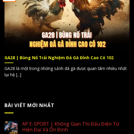
GA28 | Bùng Nổ Trải Nghiệm Đá Gà Đỉnh Cao Có 102
GA28 là một trong những sảnh đá gà được quan tâm nhiều nhất
tại hệ [...]
BÀI VIẾT MỚI NHẤT
AP E-SPORT | Không Gian Thi Đấu Điện Tử
Hiện Đại Và Ổn Định