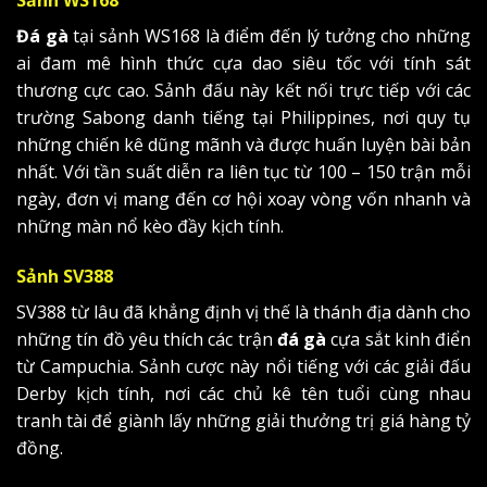
Sảnh WS168
Đá gà
tại sảnh WS168 là điểm đến lý tưởng cho những
ai đam mê hình thức cựa dao siêu tốc với tính sát
thương cực cao. Sảnh đấu này kết nối trực tiếp với các
trường Sabong danh tiếng tại Philippines, nơi quy tụ
những chiến kê dũng mãnh và được huấn luyện bài bản
nhất. Với tần suất diễn ra liên tục từ 100 – 150 trận mỗi
ngày, đơn vị mang đến cơ hội xoay vòng vốn nhanh và
những màn nổ kèo đầy kịch tính.
Sảnh SV388
SV388 từ lâu đã khẳng định vị thế là thánh địa dành cho
những tín đồ yêu thích các trận
đá gà
cựa sắt kinh điển
từ Campuchia. Sảnh cược này nổi tiếng với các giải đấu
Derby kịch tính, nơi các chủ kê tên tuổi cùng nhau
tranh tài để giành lấy những giải thưởng trị giá hàng tỷ
đồng.