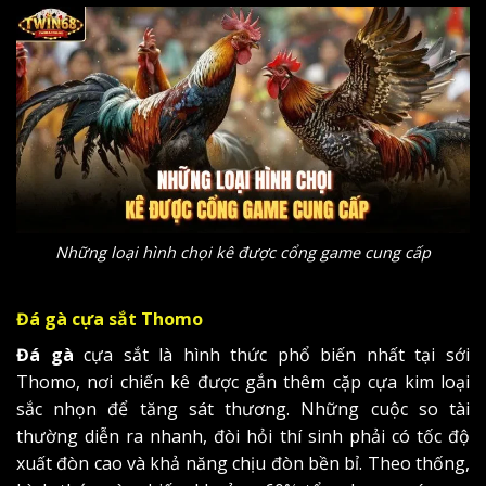
Những loại hình chọi kê được cổng game cung cấp
Đá gà cựa sắt Thomo
Đá gà
cựa sắt là hình thức phổ biến nhất tại sới
Thomo, nơi chiến kê được gắn thêm cặp cựa kim loại
sắc nhọn để tăng sát thương. Những cuộc so tài
thường diễn ra nhanh, đòi hỏi thí sinh phải có tốc độ
xuất đòn cao và khả năng chịu đòn bền bỉ. Theo thống,