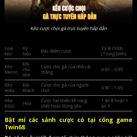
Kèo cược chọi gà trực tuyến hấp dẫn
Loại
Ký
Tỷ lệ Odds
Đặc điểm cược
kèo
hiệu
(Trung bình)
Đội
Kèo
Cược cho gà của nhà cái
chủ
0.85 – 0.95
Meron
thắng
nhà
Kèo
Đội
Cược cho gà của người
0.90 – 1.05
Wala
khách
chơi
Kèo
Cược hai chiến kê cùng
1 ăn 8 hoặc 1
Hòa
BDD
chết hoặc đứng yên
ăn 9
Bật mí các sảnh cược có tại cổng game
Twin68