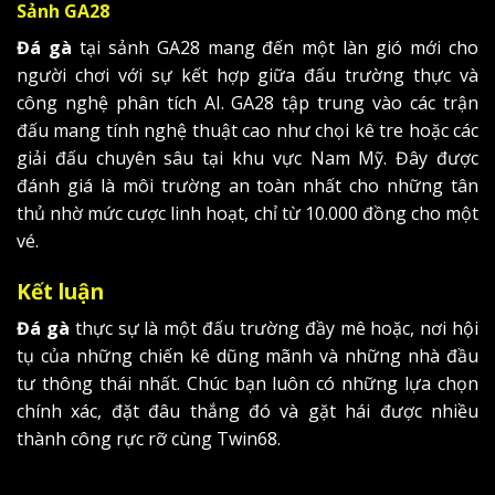
Sảnh GA28
Đá gà
tại sảnh GA28 mang đến một làn gió mới cho
người chơi với sự kết hợp giữa đấu trường thực và
công nghệ phân tích AI. GA28 tập trung vào các trận
đấu mang tính nghệ thuật cao như chọi kê tre hoặc các
giải đấu chuyên sâu tại khu vực Nam Mỹ. Đây được
đánh giá là môi trường an toàn nhất cho những tân
thủ nhờ mức cược linh hoạt, chỉ từ 10.000 đồng cho một
vé.
Kết luận
Đá gà
thực sự là một đấu trường đầy mê hoặc, nơi hội
tụ của những chiến kê dũng mãnh và những nhà đầu
tư thông thái nhất. Chúc bạn luôn có những lựa chọn
chính xác, đặt đâu thắng đó và gặt hái được nhiều
thành công rực rỡ cùng Twin68.