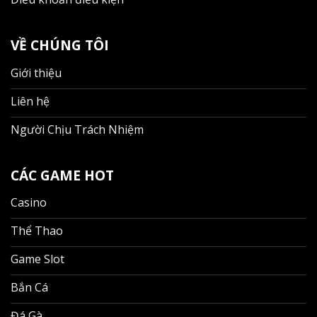
VỀ CHÚNG TÔI
Giới thiệu
Liên hệ
Người Chịu Trách Nhiệm
CÁC GAME HOT
Casino
Thể Thao
Game Slot
Bắn Cá
Đá Gà