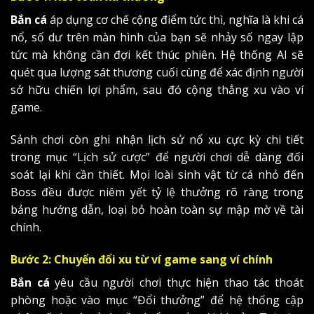
Bắn cá
áp dụng cơ chế cộng điểm tức thì, nghĩa là khi cá
nổ, số dư trên màn hình của bạn sẽ nhảy số ngay lập
tức mà không cần đợi kết thúc phiên. Hệ thống AI sẽ
quét qua lượng sát thương cuối cùng để xác định người
sở hữu chiến lợi phẩm, sau đó cộng thẳng xu vào ví
game.
Sảnh chơi còn ghi nhận lịch sử nổ xu cực kỳ chi tiết
trong mục “Lịch sử cược” để người chơi dễ dàng đối
soát lại khi cần thiết. Mọi loài sinh vật từ cá nhỏ đến
Boss đều được niêm yết tỷ lệ thưởng rõ ràng trong
bảng hướng dẫn, loại bỏ hoàn toàn sự mập mờ về tài
chính.
Bước 2: Chuyển đổi xu từ ví game sang ví chính
Bắn cá
yêu cầu người chơi thực hiện thao tác thoát
phòng hoặc vào mục “Đổi thưởng” để hệ thống cập