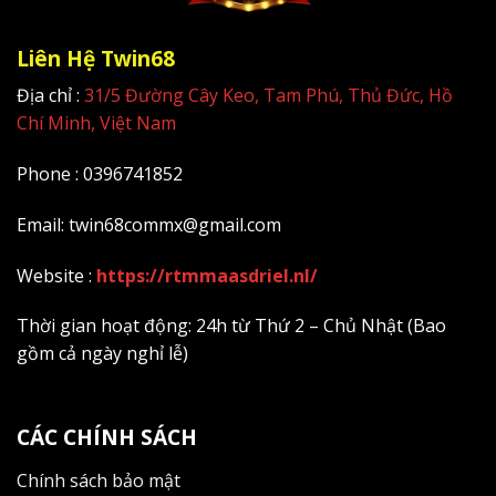
Liên Hệ Twin68
Địa chỉ :
31/5 Đường Cây Keo, Tam Phú, Thủ Đức, Hồ
Chí Minh, Việt Nam
Phone : 0396741852
Email:
twin68commx@gmail.com
Website :
https://rtmmaasdriel.nl/
Thời gian hoạt động: 24h từ Thứ 2 – Chủ Nhật (Bao
gồm cả ngày nghỉ lễ)
CÁC CHÍNH SÁCH
Chính sách bảo mật