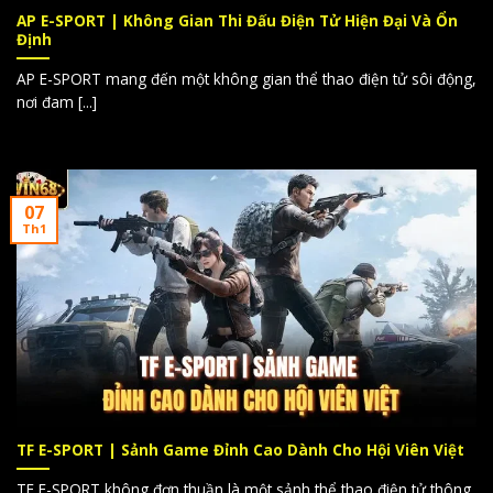
AP E-SPORT | Không Gian Thi Đấu Điện Tử Hiện Đại Và Ổn
Định
AP E-SPORT mang đến một không gian thể thao điện tử sôi động,
nơi đam [...]
07
Th1
TF E-SPORT | Sảnh Game Đỉnh Cao Dành Cho Hội Viên Việt
TF E-SPORT không đơn thuần là một sảnh thể thao điện tử thông