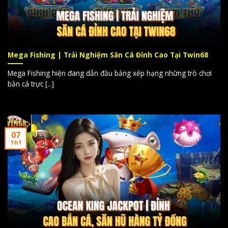
Mega Fishing | Trải Nghiệm Săn Cá Đỉnh Cao Tại Twin68
Mega Fishing hiện đang dẫn đầu bảng xếp hạng những trò chơi
bắn cá trực [...]
07
Th1